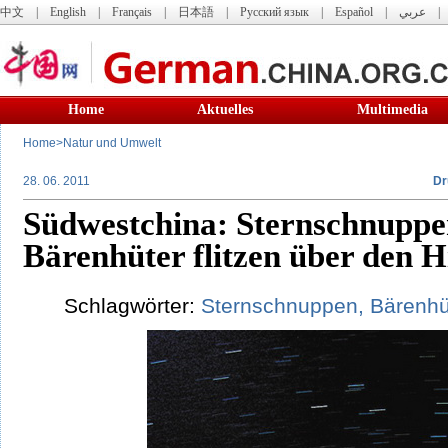
中文
|
English
|
Français
|
日本語
|
Русский язык
|
Español
|
عربي
Home
Aktuelles
Multimedia
Home
>
Natur und Umwelt
28. 06. 2011
Dr
Südwestchina: Sternschnupp
Bärenhüter flitzen über den 
Schlagwörter:
Sternschnuppen,
Bärenhü