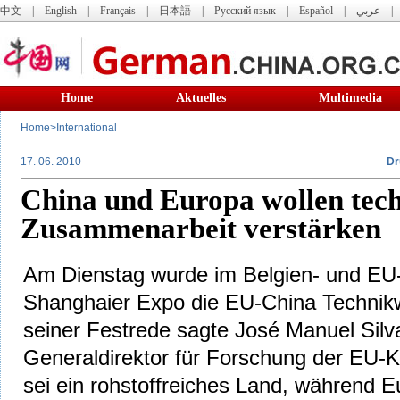
中文
|
English
|
Français
|
日本語
|
Русский язык
|
Español
|
عربي
Home
Aktuelles
Multimedia
Home
>
International
17. 06. 2010
Dr
China und Europa wollen tec
Zusammenarbeit verstärken
Am Dienstag wurde im Belgien- und EU-P
Shanghaier Expo die EU-China Technikw
seiner Festrede sagte José Manuel Silv
Generaldirektor für Forschung der EU-
sei ein rohstoffreiches Land, während E