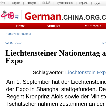
中文
|
English
|
Français
|
日本語
|
Русский язык
|
Español
|
عربي
Home
Aktuelles
Multimedia
Home
>
International
02. 09. 2010
Dr
Liechtensteiner Nationentag 
Expo
Schlagwörter:
Liechtenstein
Exp
Am 1. September hat der Liechtensteine
der Expo in Shanghai stattgefunden. De
Regent Kronprinz Alois sowie der Minist
Tschütscher nahmen zusammen an der Z