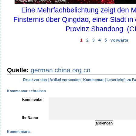
Eine Mehrfachbelichtung zeigt den 
Finsternis über Qingdao, einer Stadt in
Provinz Shandong. (C
1
2
3
4
5
vorwärts
Quelle:
german.china.org.cn
Druckversion
|
Artikel versenden
|
Kommentar
|
Leserbrief
|
zu F
Kommentar schreiben
Kommentar
Ihr Name
Kommentare