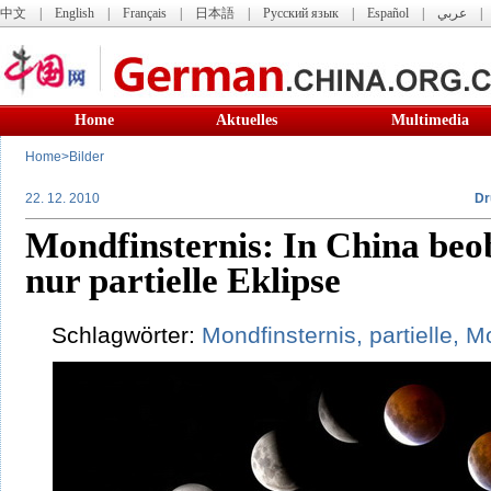
中文
|
English
|
Français
|
日本語
|
Русский язык
|
Español
|
عربي
Home
Aktuelles
Multimedia
Home
>
Bilder
22. 12. 2010
Dr
Mondfinsternis: In China be
nur partielle Eklipse
Schlagwörter:
Mondfinsternis,
partielle,
M