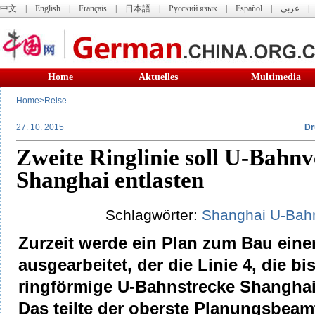
中文
|
English
|
Français
|
日本語
|
Русский язык
|
Español
|
عربي
Home
Aktuelles
Multimedia
Home
>
Reise
27. 10. 2015
Dr
Zweite Ringlinie soll U-Bahnv
Shanghai entlasten
Schlagwörter:
Shanghai
U-Bah
Zurzeit werde ein Plan zum Bau einer
ausgearbeitet, der die Linie 4, die bi
ringförmige U-Bahnstrecke Shanghais
Das teilte der oberste Planungsbeam