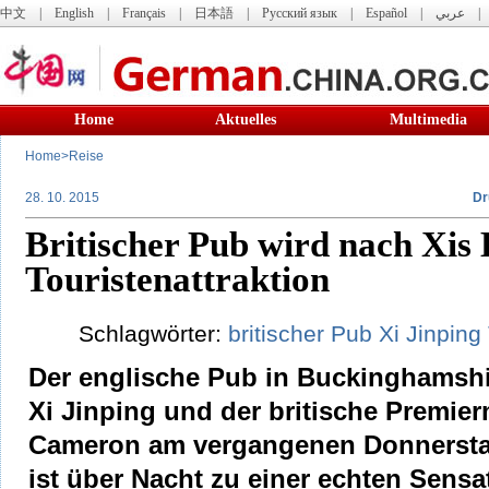
中文
|
English
|
Français
|
日本語
|
Русский язык
|
Español
|
عربي
Home
Aktuelles
Multimedia
Home
>
Reise
28. 10. 2015
Dr
Britischer Pub wird nach Xis
Touristenattraktion
Schlagwörter:
britischer
Pub
Xi
Jinping
Der englische Pub in Buckinghamshi
Xi Jinping und der britische Premier
Cameron am vergangenen Donnersta
ist über Nacht zu einer echten Sens