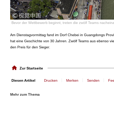
Bevor der Wettbewerb beginnt, treten die zwölf Teams nacheina
Am Dienstagvormittag fand im Dorf Chebei in Guangdongs Provi
hat eine Geschichte von 30 Jahren. Zwölf Teams aus ebenso vi
den Preis für den Sieger.
Zur Startseite
丨
丨
丨
Diesen Artikel
Drucken
Merken
Senden
Fe
Mehr zum Thema