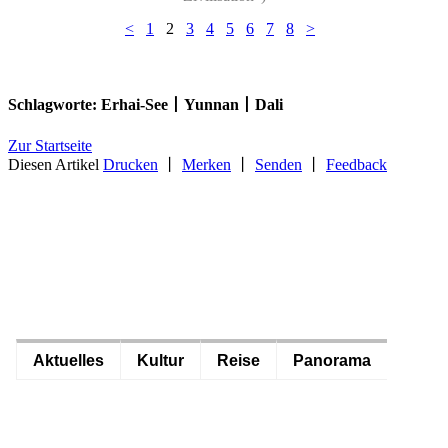
<
1
2
3
4
5
6
7
8
>
Schlagworte:
Erhai-See丨Yunnan丨Dali
Zur Startseite
Diesen Artikel
Drucken
丨
Merken
丨
Senden
丨
Feedback