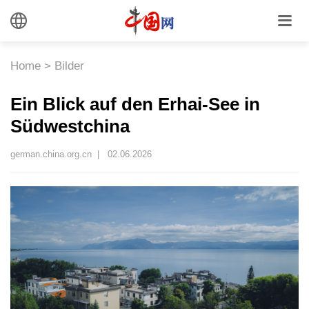
Home
>
Bilder
Ein Blick auf den Erhai-See in
Südwestchina
german.china.org.cn |
02.06.2026