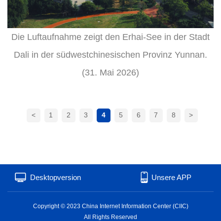
Die Luftaufnahme zeigt den Erhai-See in der Stadt
Dali in der südwestchinesischen Provinz Yunnan.
(31. Mai 2026)
<
1
2
3
4
5
6
7
8
>
Desktopversion
Unsere APP
Copyright © 2023 China Internet Information Center (CIIC)
All Rights Reserved