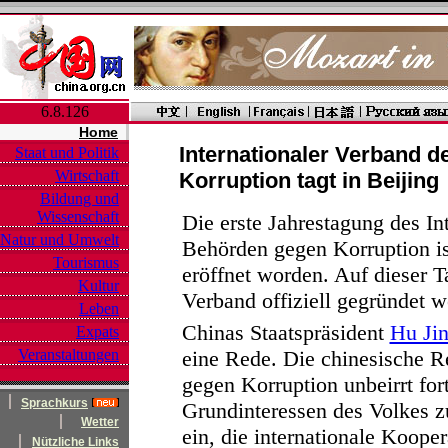
6.8.126
Home
Internationaler Verband 
Staat und Politik
Wirtschaft
Korruption tagt in Beijing
Bildung und
Wissenschaft
Die erste Jahrestagung des In
Natur und Umwelt
Behörden gegen Korruption is
Tourismus
eröffnet worden. Auf dieser T
Kultur
Verband offiziell gegründet w
Leben
Chinas Staatspräsident
Hu Jin
Expats
Veranstaltungen
eine Rede. Die chinesische 
gegen Korruption unbeirrt for
Sprachkurs
Grundinteressen des Volkes zu
Wetter
ein, die internationale Koop
Nützliche Links