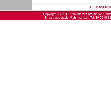
|
DRUCKVERSI
Copyright © 2003 China Internet Information Center
E-mail: webmaster@china.org.cn Tel: 86-10-68