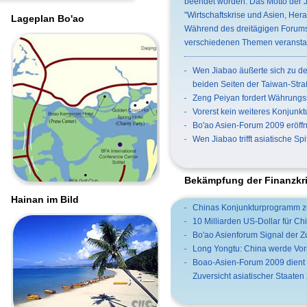
beendet worden. Das Motto der J
"Wirtschaftskrise und Asien, Her
Lageplan Bo'ao
Während des dreitägigen Forum
verschiedenen Themen veranstal
Wen Jiabao äußerte sich zu 
beiden Seiten der Taiwan-Str
Zeng Peiyan fordert Währungss
Vorerst kein weiteres Konjunkt
Bo'ao Asien-Forum 2009 eröffn
Wen Jiabao trifft asiatische Spi
Bekämpfung der Finanzkr
Hainan im Bild
Chinas Konjunkturprogramm zei
10 Milliarden US-Dollar für C
Bo'ao Asienforum Signal der Z
Long Yongtu: China werde Vorr
Boao-Asien-Forum 2009 dient 
Zuversicht asiatischer Staate