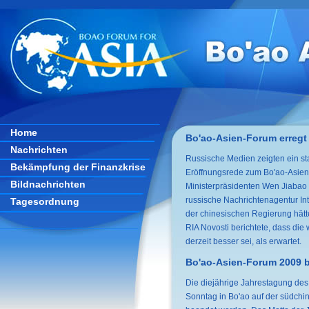
Home
Bo'ao-Asien-Forum erregt 
Nachrichten
Russische Medien zeigten ein st
Bekämpfung der Finanzkrise
Eröffnungsrede zum Bo'ao-Asien
Bildnachrichten
Ministerpräsidenten Wen Jiaba
russische Nachrichtenagentur In
Tagesordnung
der chinesischen Regierung hätte
RIA Novosti berichtete, dass die 
derzeit besser sei, als erwartet.
Bo'ao-Asien-Forum 2009 
Die diejährige Jahrestagung des
Sonntag in Bo'ao auf der südchi