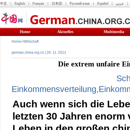
中文
|
English
|
Français
|
日本語
|
Русский язык
|
Español
|
عربي
Home
Aktuelles
Multimedia
Home
>
Wirtschaft
german.china.org.cn | 26. 11. 2012
Die extrem unfaire E
Sch
Einkommensverteilung,Einkom
Auch wenn sich die Leben
letzten 30 Jahren enorm 
Leben in den großen chi