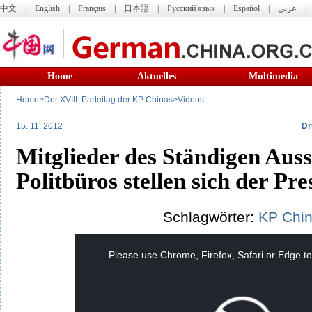
中文
|
English
|
Français
|
日本語
|
Русский язык
|
Español
|
عربي
Home
Aktuelles
Multimedia
Home
>
Der XVIII. Parteitag der KP Chinas
>
Videos
15. 11. 2012
Dr
Mitglieder des Ständigen Auss
Politbüros stellen sich der Pr
Schlagwörter:
KP
Chi
This
is
a
Please use Chrome, Firefox, Safari or Edge to
modal
window.