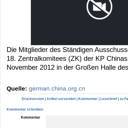
Die Mitglieder des Ständigen Ausschuss
18. Zentralkomitees (ZK) der KP Chinas 
November 2012 in der Großen Halle des
Quelle:
german.china.org.cn
Druckversion
|
Artikel versenden
|
Kommentar
|
Leserbrief
|
zu F
Kommentar schreiben
Kommentar