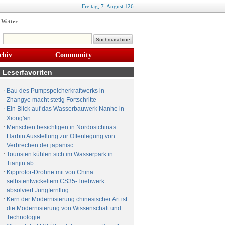
Freitag,
7
.
August
126
Wetter
chiv
Community