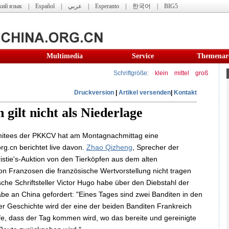
кий язык
|
Español
|
عربي
|
Esperanto
|
한국어
|
BIG5
Multimedia
Service
Themenar
Schriftgröße:
klein
mittel
groß
Druckversion
|
Artikel versenden
|
Kontakt
 gilt nicht als Niederlage
mitees der PKKCV hat am Montagnachmittag eine
rg.cn berichtet live davon.
Zhao Qizheng
, Sprecher der
istie's-Auktion von den Tierköpfen aus dem alten
on Franzosen die französische Wertvorstellung nicht tragen
che Schriftsteller Victor Hugo habe über den Diebstahl der
e an China gefordert: "Eines Tages sind zwei Banditen in den
r Geschichte wird der eine der beiden Banditen Frankreich
fe, dass der Tag kommen wird, wo das bereite und gereinigte