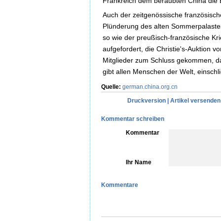
Frankreich dem beraubten China die 
Auch der zeitgenössische französische
Plünderung des alten Sommerpalastes
so wie der preußisch-französische K
aufgefordert, die Christie's-Auktion 
Mitglieder zum Schluss gekommen, dass 
gibt allen Menschen der Welt, einschli
Quelle:
german.china.org.cn
Druckversion
|
Artikel versenden
Kommentar schreiben
Kommentar
Ihr Name
Kommentare