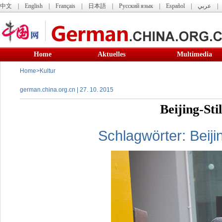
中文
|
English
|
Français
|
日本語
|
Русский язык
|
Español
|
عربي
Home
Aktuelles
Multimedia
Home
>
Kultur
german.china.org.cn | 27. 10. 2015
Beijing-Sti
Schlagwörter:
Beiji