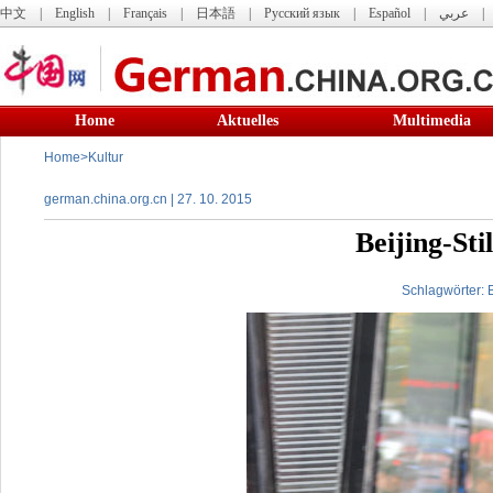
中文
|
English
|
Français
|
日本語
|
Русский язык
|
Español
|
عربي
Home
Aktuelles
Multimedia
Home
>
Kultur
german.china.org.cn | 27. 10. 2015
Beijing-Sti
Schlagwörter:
B