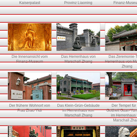
Kaiserpalast
Provinz Liaoning
Finanz-Muse
Die Innenansicht vom
Das Herrenhaus von
Das Zeremonie-T
Finanz-Museum
Marschall Zhang
Herrenhaus von Ma
Zhang
Der frühere Wohnort von
Das Klein-Grün-Gebäude
Der Tempel für
Frau Zhao Yidi
im Herrenhaus von
Gottheit Guan-Yu
Marschall Zhang
im Herrenhaus
Marschall Zh