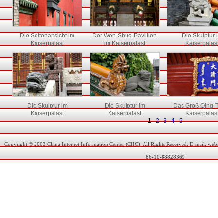
Die Seitenansicht im
Der Wen-Shuo-Pavillion
Die Skulptur 
Kaiserpalast
im Kaiserpalast
Kaiserpalas
Die Skulptur im
Die Skulptur im
Das Groß-Qing-T
Kaiserpalast
Kaiserpalast
Kaiserpalas
1
2
3
4
5
Copyright © 2003 China Internet Information Center (CIIC). All Rights Reserved. E-mail: w
86-10-88828369