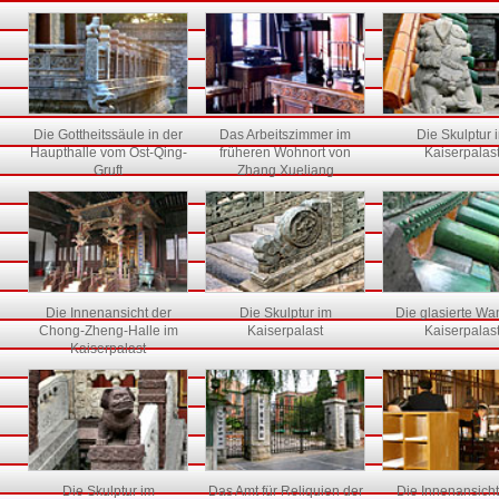
Die Gottheitssäule in der
Das Arbeitszimmer im
Die Skulptur 
Haupthalle vom Ost-Qing-
früheren Wohnort von
Kaiserpalas
Gruft
Zhang Xueliang
Die Innenansicht der
Die Skulptur im
Die glasierte Wa
Chong-Zheng-Halle im
Kaiserpalast
Kaiserpalas
Kaiserpalast
Die Skulptur im
Das Amt für Reliquien der
Die Innenansich