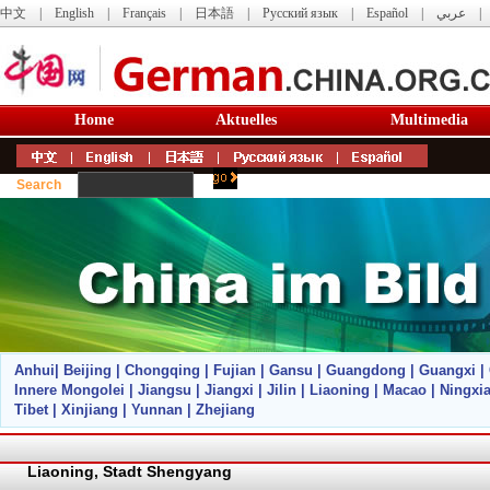
中文
|
English
|
Français
|
日本語
|
Русский язык
|
Español
|
عربي
Home
Aktuelles
Multimedia
Search
Anhui
|
Beijing
|
Chongqing
|
Fujian
|
Gansu
|
Guangdong
|
Guangxi
|
Innere Mongolei
|
Jiangsu
|
Jiangxi
|
Jilin
|
Liaoning
|
Macao
|
Ningxi
Tibet
|
Xinjiang
|
Yunnan
|
Zhejiang
Liaoning
,
Stadt Shengyang