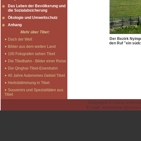
Das Leben der Bevölkerung und
die Sozialabsicherung
Ökologie und Umweltschutz
Anhang
Mehr über Tibet:
Der Bezirk Nyingc
Dach der Welt
den Ruf "ein südch
Bilder aus dem weiten Land
100 Fotografen sehen Tibet
Die Tibetbahn - Bilder einer Reise
Die Qinghai-Tibet-Eisenbahn
40 Jahre Autonomes Gebiet Tibet
Herbststimmung in Tibet
Souvenirs und Spezialitäten aus
Tibet
Copyright © China Internet
E-mail: webmaster@ch