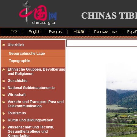
Überblick
Geographische Lage
Topographie
Ethnische Gruppen, Bevölkerung
und Religionen
Geschichte
National Gebietsautonomie
Wirtschaft
Verkehr und Transport, Post und
Telekommunikation
Tourismus
Kultur und Bildungswesen
Wissenschaft und Technik,
Gesundheitspflege und
Körperkultur