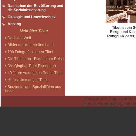
Das Leben der Bevölkerung und
die Sozialabsicherung
Ökologie und Umweltschutz
Anhang
Tibet ist ein 
Mehr über Tibet:
Berge und Klös
Rongpu-Kloster,
Dach der Welt
Bilder aus dem weiten Land
100 Fotografen sehen Tibet
Die Tibetbahn - Bilder einer Reise
Die Qinghai-Tibet-Eisenbahn
40 Jahre Autonomes Gebiet Tibet
Herbststimmung in Tibet
Souvenirs und Spezialitäten aus
Tibet
Copyright © China Internet
E-mail: webmaster@ch