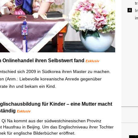
m Onlinehandel ihren Selbstwert fand
Exklusiv
 entschied sich 2009 in Südkorea ihren Master zu machen.
nnen (Anm.: Liebevolle koreanische Anrede gegenüber
irate ihn und bekam ein Kind.
lischausbildung für Kinder – eine Mutter macht
ständig
Exklusiv
e Qi Na kommt aus der südwestchinesischen Provinz
t Hausfrau in Beijing. Um das Englischniveau ihrer Tochter
hek für englische Bilderbücher eröffnet.