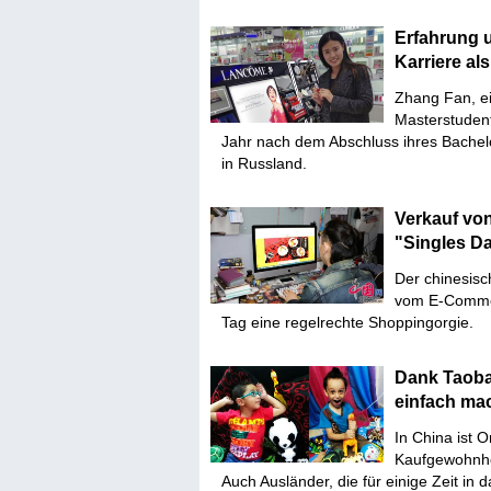
Erfahrung 
Karriere al
Zhang Fan, ei
Masterstudent
Jahr nach dem Abschluss ihres Bachel
in Russland.
Verkauf vo
"Singles D
Der chinesisc
vom E-Commer
Tag eine regelrechte Shoppingorgie.
Dank Taobao
einfach m
In China ist 
Kaufgewohnhei
Auch Ausländer, die für einige Zeit i