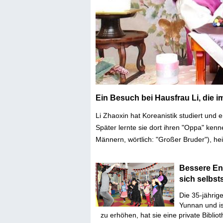
Ein Besuch bei Hausfrau Li, die i
Li Zhaoxin hat Koreanistik studiert und
Später lernte sie dort ihren "Oppa" ke
Männern, wörtlich: "Großer Bruder"), he
Bessere Eng
sich selbst
Die 35-jährig
Yunnan und is
zu erhöhen, hat sie eine private Bibliot