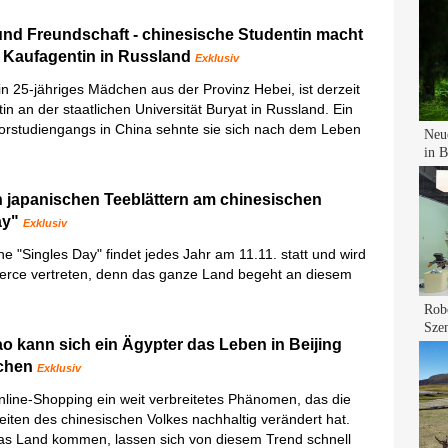
und Freundschaft - chinesische Studentin macht
s Kaufagentin in Russland
Exklusiv
n 25-jähriges Mädchen aus der Provinz Hebei, ist derzeit
in an der staatlichen Universität Buryat in Russland. Ein
orstudiengangs in China sehnte sie sich nach dem Leben
n japanischen Teeblättern am chinesischen
ay"
Exklusiv
he "Singles Day" findet jedes Jahr am 11.11. statt und wird
ce vertreten, denn das ganze Land begeht an diesem
 kann sich ein Ägypter das Leben in Beijing
achen
Exklusiv
Online-Shopping ein weit verbreitetes Phänomen, das die
ten des chinesischen Volkes nachhaltig verändert hat.
n das Land kommen, lassen sich von diesem Trend schnell