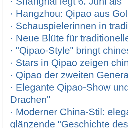
·
Shanghai legt 6. Juni als 
·
Hangzhou: Qipao aus Gol
·
Schauspielerinnen in tradi
·
Neue Blüte für traditionel
·
"Qipao-Style" bringt chine
·
Stars in Qipao zeigen ch
·
Qipao der zweiten Genera
·
Elegante Qipao-Show und
Drachen"
·
Moderner China-Stil: ele
glänzende "Geschichte de