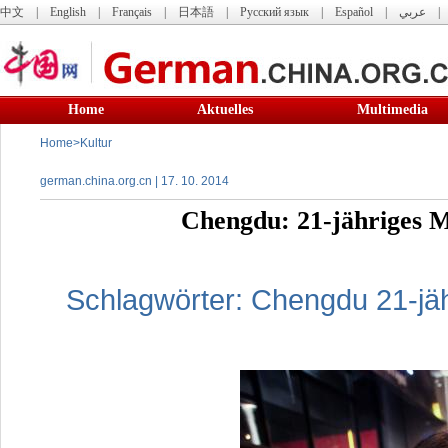
中文
|
English
|
Français
|
日本語
|
Русский язык
|
Español
|
عربي
Home
Aktuelles
Multimedia
Home
>
Kultur
german.china.org.cn | 17. 10. 2014
Chengdu: 21-jähriges 
Schlagwörter:
Chengdu
21-jä