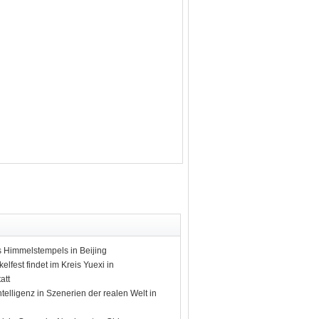
 Himmelstempels in Beijing
lfest findet im Kreis Yuexi in
att
ntelligenz in Szenerien der realen Welt in