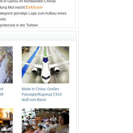
Park in Gansu im Nordwesten Chinas
Exklusiv
tung Mut macht
rategisch günstige Lage zum Aufbau eines
erks
potenzial in der Tiefsee
sche Karte des Mondes fertig
t im Juli um 19,2 Prozent