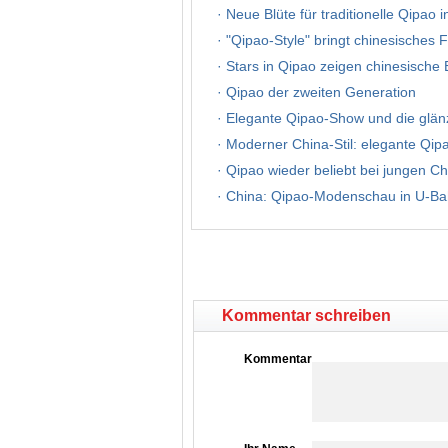
·
Neue Blüte für traditionelle Qipao i
·
"Qipao-Style" bringt chinesisches F
·
Stars in Qipao zeigen chinesische
·
Qipao der zweiten Generation
·
Elegante Qipao-Show und die glän
·
Moderner China-Stil: elegante Qi
·
Qipao wieder beliebt bei jungen C
·
China: Qipao-Modenschau in U-Bah
Kommentar schreiben
Kommentar