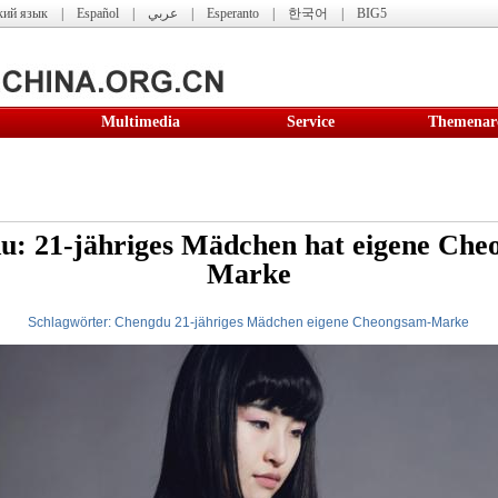
кий язык
|
Español
|
عربي
|
Esperanto
|
한국어
|
BIG5
Multimedia
Service
Themenar
u: 21-jähriges Mädchen hat eigene Che
Marke
Schlagwörter:
Chengdu
21-jähriges
Mädchen
eigene
Cheongsam-Marke