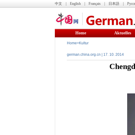
中文
|
English
|
Français
|
日本語
|
Русс
Home
Aktuelles
Home
>
Kultur
german.china.org.cn | 17. 10. 2014
Chengd