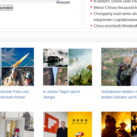
In Bildern: Divine Deer 
Anonym
Wieso Chinas Neuausrich
Chongqing nutzt seine st
integrierten Logistiknetzw
China erschließt Windkraft
China stellt neue geologi
Chinas Außenhandel wächs