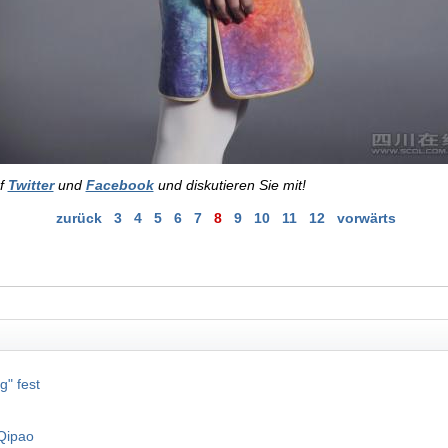
uf
Twitter
und
Facebook
und diskutieren Sie mit!
zurück
3
4
5
6
7
8
9
10
11
12
vorwärts
g" fest
 Qipao