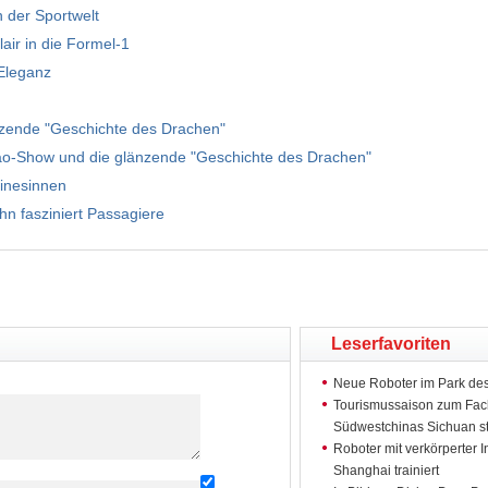
n der Sportwelt
lair in die Formel-1
 Eleganz
zende "Geschichte des Drachen"
pao-Show und die glänzende "Geschichte des Drachen"
hinesinnen
n fasziniert Passagiere
Leserfavoriten
Neue Roboter im Park des
Tourismussaison zum Facke
Südwestchinas Sichuan st
Roboter mit verkörperter I
Shanghai trainiert