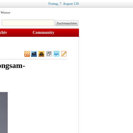
Freitag,
7
.
August
126
Wetter
chiv
Community
ongsam-