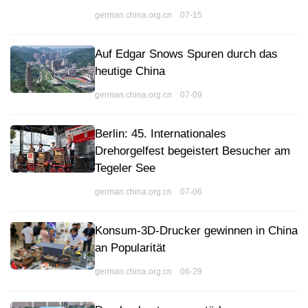
german.china.org.cn 07-15
Auf Edgar Snows Spuren durch das
heutige China
german.china.org.cn 07-09
Berlin: 45. Internationales
Drehorgelfest begeistert Besucher am
Tegeler See
german.china.org.cn 07-06
Konsum-3D-Drucker gewinnen in China
an Popularität
german.china.org.cn 06-29