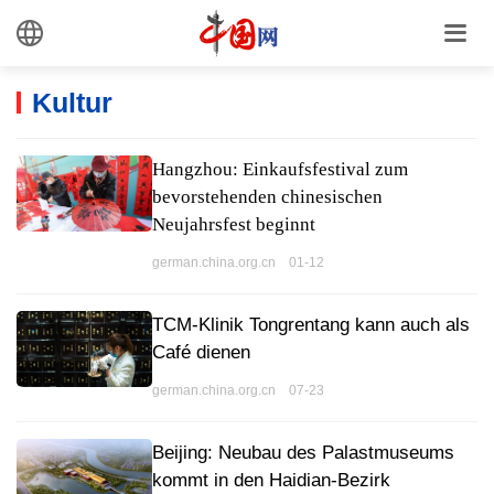
Kultur
Hangzhou: Einkaufsfestival zum
bevorstehenden chinesischen
Neujahrsfest beginnt
german.china.org.cn 01-12
TCM-Klinik Tongrentang kann auch als
Café dienen
german.china.org.cn 07-23
Beijing: Neubau des Palastmuseums
kommt in den Haidian-Bezirk