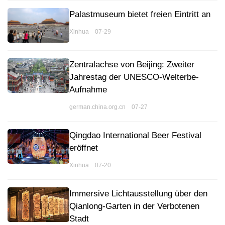
Palastmuseum bietet freien Eintritt an
Xinhua 07-29
Zentralachse von Beijing: Zweiter
Jahrestag der UNESCO-Welterbe-
Aufnahme
german.china.org.cn 07-27
Qingdao International Beer Festival
eröffnet
Xinhua 07-20
Immersive Lichtausstellung über den
Qianlong-Garten in der Verbotenen
Stadt