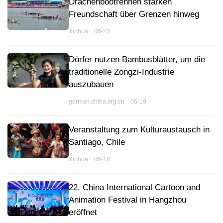
Drachenbootrennen stärken
Freundschaft über Grenzen hinweg
Xinhua 06-23
Dörfer nutzen Bambusblätter, um die
traditionelle Zongzi-Industrie
auszubauen
german.china.org.cn 06-19
Veranstaltung zum Kulturaustausch in
Santiago, Chile
Xinhua 06-18
22. China International Cartoon and
Animation Festival in Hangzhou
eröffnet