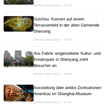
german.china.org.cn 01-10
Guizhou: Konzert auf einem
Terrassenfeld in der alten Gemeinde
Shexiang
german.china.org.cn 08-08
Aus Fabrik umgestalteter Kultur- und
Kreativpark in Shenyang zieht
Besucher an
german.china.org.cn 08-05
Ausstellung über antike Zivilisationen
Amerikas im Shanghai-Museum
german.china.org.cn 07-31