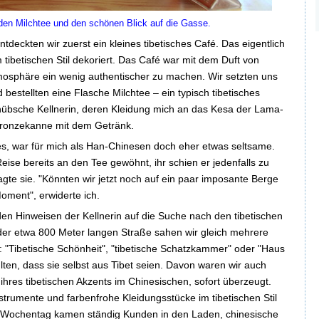
 den Milchtee und den schönen Blick auf die Gasse.
tdeckten wir zuerst ein kleines tibetisches Café. Das eigentlich
 tibetischen Stil dekoriert. Das Café war mit dem Duft von
mosphäre ein wenig authentischer zu machen. Wir setzten uns
bestellten eine Flasche Milchtee – ein typisch tibetisches
übsche Kellnerin, deren Kleidung mich an das Kesa der Lama-
Bronzekanne mit dem Getränk.
s, war für mich als Han-Chinesen doch eher etwas seltsame.
-Reise bereits an den Tee gewöhnt, ihr schien er jedenfalls zu
agte sie. "Könnten wir jetzt noch auf ein paar imposante Berge
Moment", erwiderte ich.
n Hinweisen der Kellnerin auf die Suche nach den tibetischen
er etwa 800 Meter langen Straße sahen wir gleich mehrere
"Tibetische Schönheit", "tibetische Schatzkammer" oder "Haus
ten, dass sie selbst aus Tibet seien. Davon waren wir auch
hres tibetischen Akzents im Chinesischen, sofort überzeugt.
nstrumente und farbenfrohe Kleidungsstücke im tibetischen Stil
 Wochentag kamen ständig Kunden in den Laden, chinesische