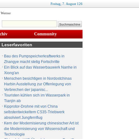
Freitag,
7
.
August
126
Wetter
chiv
Community