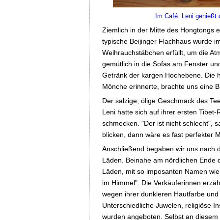
Im Café: Leni genießt
Ziemlich in der Mitte des Hongtongs en
typische Beijinger Flachhaus wurde im
Weihrauchstäbchen erfüllt, um die At
gemütlich in die Sofas am Fenster und 
Getränk der kargen Hochebene. Die h
Mönche erinnerte, brachte uns eine 
Der salzige, ölige Geschmack des Tee
Leni hatte sich auf ihrer ersten Tibet
schmecken. "Der ist nicht schlecht", s
blicken, dann wäre es fast perfekter 
Anschließend begaben wir uns nach de
Läden. Beinahe am nördlichen Ende d
Läden, mit so imposanten Namen wie: 
im Himmel". Die Verkäuferinnen erzähl
wegen ihrer dunkleren Hautfarbe und i
Unterschiedliche Juwelen, religiöse I
wurden angeboten. Selbst an diesem