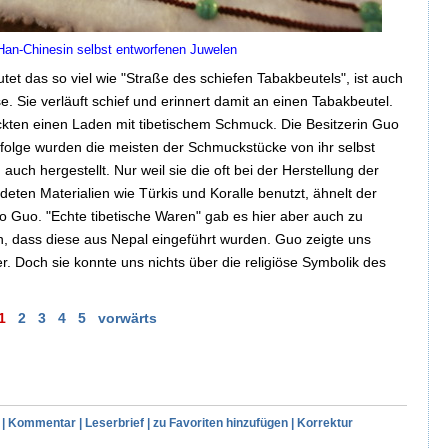
Han-Chinesin selbst entworfenen Juwelen
tet das so viel wie "Straße des schiefen Tabakbeutels", ist auch
e. Sie verläuft schief und erinnert damit an einen Tabakbeutel.
eckten einen Laden mit tibetischem Schmuck. Die Besitzerin Guo
folge wurden die meisten der Schmuckstücke von ihr selbst
auch hergestellt. Nur weil sie die oft bei der Herstellung der
ten Materialien wie Türkis und Koralle benutzt, ähnelt der
 Guo. "Echte tibetische Waren" gab es hier aber auch zu
n, dass diese aus Nepal eingeführt wurden. Guo zeigte uns
. Doch sie konnte uns nichts über die religiöse Symbolik des
1
2
3
4
5
vorwärts
|
Kommentar
|
Leserbrief
|
zu Favoriten hinzufügen
|
Korrektur