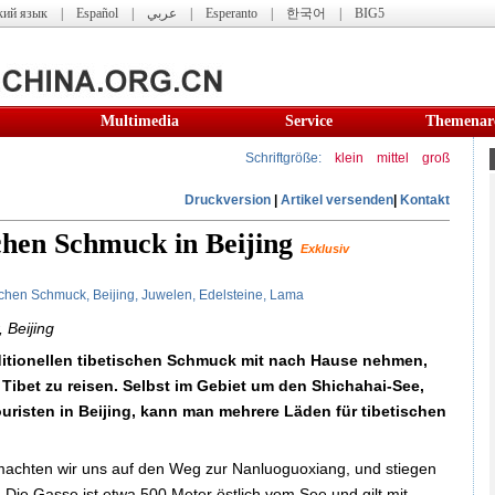
кий язык
|
Español
|
عربي
|
Esperanto
|
한국어
|
BIG5
Multimedia
Service
Themenar
Schriftgröße:
klein
mittel
groß
Druckversion
|
Artikel versenden
|
Kontakt
schen Schmuck in Beijing
Exklusiv
schen
Schmuck,
Beijing,
Juwelen,
Edelsteine, Lama
 Beijing
aditionellen tibetischen Schmuck mit nach Hause nehmen,
Tibet zu reisen. Selbst im Gebiet um den Shichahai-See,
uristen in Beijing, kann man mehrere Läden für tibetischen
achten wir uns auf den Weg zur Nanluoguoxiang, und stiegen
Die Gasse ist etwa 500 Meter östlich vom See und gilt mit