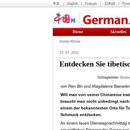
中文
|
English
|
Français
|
日本語
|
Русс
Home
Aktuelles
Home
>
Reise
22. 07. 2011
Entdecken Sie tibeti
Schlagwörter:
tibeti
von Ren Bin und Magdalena Baeseler,
Will man von seiner Chinareise tr
braucht man nicht unbedingt nach 
einem der bekanntesten Orte für To
Schmuck entdecken.
An einem lauen Dienstagnachmittag m
am südlichen Eingang der Gasse aus. 