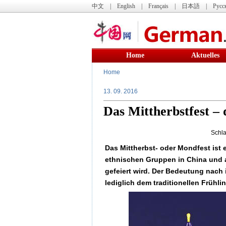
中文
|
English
|
Français
|
日本語
|
Русс
Home
Aktuelles
Home
13. 09. 2016
Das Mittherbstfest – 
Schla
Das Mittherbst- oder Mondfest ist 
ethnischen Gruppen in China und 
gefeiert wird. Der Bedeutung nach 
lediglich dem traditionellen Frühli