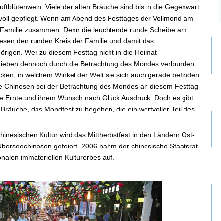
ftblütenwein. Viele der alten Bräuche sind bis in die Gegenwart
bevoll gepflegt. Wenn am Abend des Festtages der Vollmond am
ie Familie zusammen. Denn die leuchtende runde Scheibe am
nesen den runden Kreis der Familie und damit das
rigen. Wer zu diesem Festtag nicht in die Heimat
 Lieben dennoch durch die Betrachtung des Mondes verbunden
icken, in welchem Winkel der Welt sie sich auch gerade befinden
le Chinesen bei der Betrachtung des Mondes an diesem Festtag
gute Ernte und ihrem Wunsch nach Glück Ausdruck. Doch es gibt
le Bräuche, das Mondfest zu begehen, die ein wertvoller Teil des
chinesischen Kultur wird das Mittherbstfest in den Ländern Ost-
berseechinesen gefeiert. 2006 nahm der chinesische Staatsrat
onalen immateriellen Kulturerbes auf.