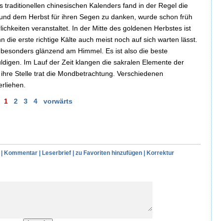
traditionellen chinesischen Kalenders fand in der Regel die
 und dem Herbst für ihren Segen zu danken, wurde schon früh
chkeiten veranstaltet. In der Mitte des goldenen Herbstes ist
n die erste richtige Kälte auch meist noch auf sich warten lässt.
t besonders glänzend am Himmel. Es ist also die beste
ldigen. Im Lauf der Zeit klangen die sakralen Elemente der
ihre Stelle trat die Mondbetrachtung. Verschiedenen
erliehen.
1
2
3
4
vorwärts
|
Kommentar
|
Leserbrief
|
zu Favoriten hinzufügen
|
Korrektur