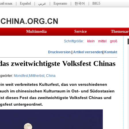
кий язык
|
Español
|
عربي
|
Esperanto
|
한국어
|
BIG5
Multimedia
Service
Themenar
Schriftgröße:
klein
mittel
groß
Druckversion
|
Artikel versenden
|
Kontakt
das zweitwichtigste Volksfest Chinas
gwörter:
Mondfest,Mittherbst,
China
ein weit verbreitetes Kulturfest, das von verschiedenen
auch im chinesischen Kulturraum in Ost- und Südostasien
ist dieses Fest das zweitwichtigste Volksfest Chinas und
ngsfest untergeordnet.