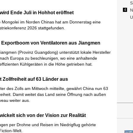
wird Ende Juli in Hohhot eröffnet
e Mongolei im Norden Chinas hat am Donnerstag eine
triekonferenz 2026 stattgefunden.
ür Exportboom von Ventilatoren aus Jiangmen
Jiangmen (Provinz Guangdong) unterstützt lokale Hersteller
n nach Europa zu beschleunigen, wo eine anhaltende
ffizienten Kühlgeräten in die Höhe getrieben hat.
 Zollfreiheit auf 63 Länder aus
eter des Zolls am Mittwoch mitteilte, gewährt China nun 63
reiheit. Damit weitet das Land seine Öffnung nach außen
eau weiter aus.
ickelt sich von der Vision zur Realität
ungen per Drohne und Reisen im Niedrigflug gehörte
Fiction-Welt.