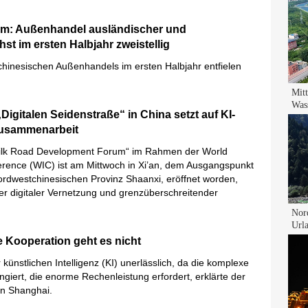
um: Außenhandel ausländischer und
t im ersten Halbjahr zweistellig
hinesischen Außenhandels im ersten Halbjahr entfielen
Digitalen Seidenstraße“ in China setzt auf KI-
Zusammenarbeit
 Silk Road Development Forum“ im Rahmen der World
erence (WIC) ist am Mittwoch in Xi’an, dem Ausgangspunkt
nordwestchinesischen Provinz Shaanxi, eröffnet worden,
er digitaler Vernetzung und grenzüberschreitender
ne Kooperation geht es nicht
künstlichen Intelligenz (KI) unerlässlich, da die komplexe
ungiert, die enorme Rechenleistung erfordert, erklärte der
in Shanghai.