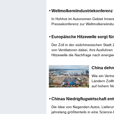
Weltmolkereiindustriekonferenz 
In Hohhot im Autonomen Gebiet Inner
Pressekonferenz zur Weltmolkereiindus
Europäische Hitzewelle sorgt f
Der Zoll in der südchinesischen Stadt 
von Ventilatoren dabei, ihre Ausfuhre
Hitzewelle die Nachfrage nach energiee
China dehnt
Wie ein Vertr
Ländern Zollf
auf hohem Niv
Chinas Niedrigflugwirtschaft entw
Die Idee von fliegenden Autos, Liefer
jahrelang größtenteils in eine Science-