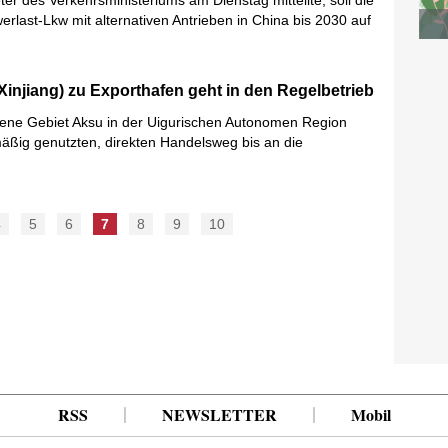
ter des Verkehrsministeriums am Dienstag mitteilte, soll die
erlast-Lkw mit alternativen Antrieben in China bis 2030 auf
injiang) zu Exporthafen geht in den Regelbetrieb
ene Gebiet Aksu in der Uigurischen Autonomen Region
lmäßig genutzten, direkten Handelsweg bis an die
4
5
6
7
8
9
10