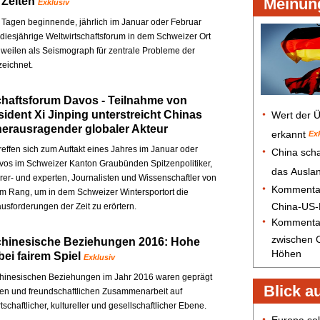
 Zeiten
Exklusiv
 Tagen beginnende, jährlich im Januar oder Februar
, diesjährige Weltwirtschaftsforum in dem Schweizer Ort
weilen als Seismograph für zentrale Probleme der
zeichnet.
chaftsforum Davos - Teilnahme von
sident Xi Jinping unterstreicht Chinas
 herausragender globaler Akteur
treffen sich zum Auftakt eines Jahres im Januar oder
vos im Schweizer Kanton Graubünden Spitzenpolitiker,
hrer- und experten, Journalisten und Wissenschaftler von
em Rang, um in dem Schweizer Wintersportort die
usforderungen der Zeit zu erörtern.
chinesische Beziehungen 2016: Hohe
ei fairem Spiel
Exklusiv
chinesischen Beziehungen im Jahr 2016 waren geprägt
en und freundschaftlichen Zusammenarbeit auf
irtschaftlicher, kultureller und gesellschaftlicher Ebene.