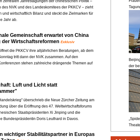
n zentralen Jahrestagungen der chinesischen Politik –
 des NVK und des Landeskomitees der PKKCV – zieht
h und wirtschaftlich Bilanz und steckt die Zielmarken für
 Jahr ab.
onale Gemeinschaft erwartet von China
g der Wirtschaftsreformen
Exklusiv
öffnet die PKKCV ihre alljährlichen Beratungen, ab dem
nntag tritt dann der NVK zusammen. Auf den
 Konferenzen stehen zahlreiche drängende Themen auf
haft: Luft und Licht statt
ammer"
 Handelskrieg" überschrieb die Neue Zürcher Zeitung am
ldung über die Eröffnung des 47. Weltwirtschaftsforums
nesischen Staatspräsidenten Xi Jinping und die
e Bundespräsidentin Doris Leuthard in Davos.
n wichtiger Stabilitätspartner in Europas