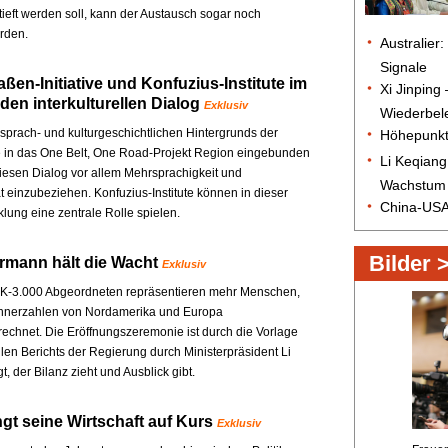
ieft werden soll, kann der Austausch sogar noch
rden.
ßen-Initiative und Konfuzius-Institute im
den interkulturellen Dialog
Exklusiv
sprach- und kulturgeschichtlichen Hintergrunds der
e in das One Belt, One Road-Projekt Region eingebunden
 diesen Dialog vor allem Mehrsprachigkeit und
tät einzubeziehen. Konfuzius-Institute können in dieser
lung eine zentrale Rolle spielen.
rmann hält die Wacht
Exklusiv
K-3.000 Abgeordneten repräsentieren mehr Menschen,
ohnerzahlen von Nordamerika und Europa
hnet. Die Eröffnungszeremonie ist durch die Vorlage
llen Berichts der Regierung durch Ministerpräsident Li
t, der Bilanz zieht und Ausblick gibt.
ngt seine Wirtschaft auf Kurs
Exklusiv