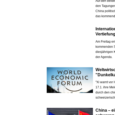
Auf den beide
den Tagungen
China politisc
das kommende
Internati
Vertiefun
Am Freitag er
kommenden So
diesjährigen
der Agenda.
Weltwirtsc
"Dunkelk
"Xi warnt vor
17.1. ihre Me
durch den chi
schweizerisch
China – ei