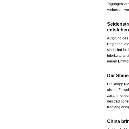
Tagungen vert
verbessert we
Seidenstra
entstehen
Aufgrund des 
Regionen, di
sind, sind in
Interkulturali
neuen Entwick
Der Steue
Die knapp NV
als die Einw
zusammengerec
des traditione
Keqiang erfolg
China bri