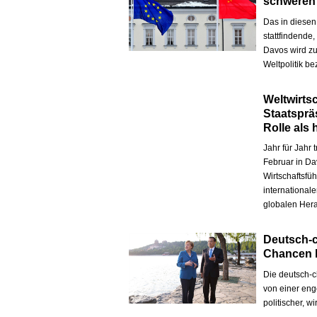
schweren
Das in diesen
stattfindende
Davos wird zu
Weltpolitik be
Weltwirts
Staatsprä
Rolle als
Jahr für Jahr 
Februar in Da
Wirtschaftsfü
international
globalen Hera
Deutsch-
Chancen b
Die deutsch-
von einer eng
politischer, w