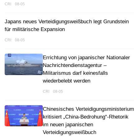
CRI 08-05
Japans neues Verteidigungsweißbuch legt Grundstein
für militärische Expansion
CRI 08-05
Errichtung von japanischer Nationaler
Nachrichtendienstagentur –
Militarismus darf keinesfalls
wiederbelebt werden
CRI 08-05
Chinesisches Verteidigungsministerium
kritisiert „China-Bedrohung“-Rhetorik
im neuen japanischen
Verteidigungsweißbuch