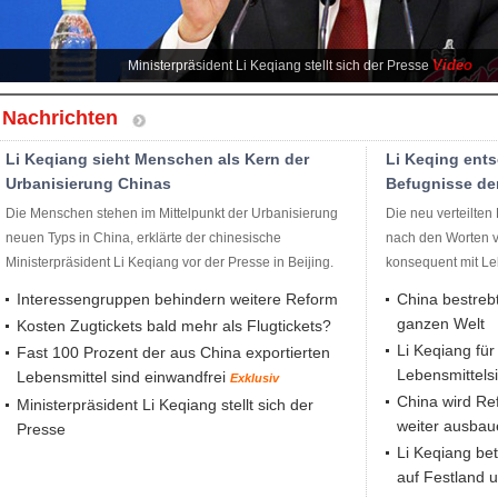
Video
Ministerpräsident Li Keqiang stellt sich der Presse
Nachrichten
Li Keqiang sieht Menschen als Kern der
Li Keqing ent
Urbanisierung Chinas
Befugnisse de
Die Menschen stehen im Mittelpunkt der Urbanisierung
Die neu verteilte
neuen Typs in China, erklärte der chinesische
nach den Worten v
Ministerpräsident Li Keqiang vor der Presse in Beijing.
konsequent mit Leb
Interessengruppen behindern weitere Reform
China bestrebt
ganzen Welt
Kosten Zugtickets bald mehr als Flugtickets?
Li Keqiang fü
Fast 100 Prozent der aus China exportierten
Lebensmittelsi
Lebensmittel sind einwandfrei
Exklusiv
China wird Ref
Ministerpräsident Li Keqiang stellt sich der
weiter ausbau
Presse
Li Keqiang b
auf Festland 