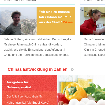
er sich dennoch pudelwohl.
er den Chinesen 
"Ab und zu musste
ich einfach mal raus
aus der Stadt"
Exklusiv
Sabine Göttsch, eine von zahlreichen Deutschen, die
Daria Branka lebt
für einige Jahre nach China entsandt wurden,
China und ist nu
erzählt, wie sie die Entsendung, den Aufenthalt in
Klinik in Chengd
China und die Rückkehr nach Deutschland erlebte.
Bereitschaftsärz
Chinas Entwicklung in Zahlen
Ausgaben für
Nahrungsmittel
Der Anteil von Ausgaben für
Nahrungsmittel (die Engel-Kurve)