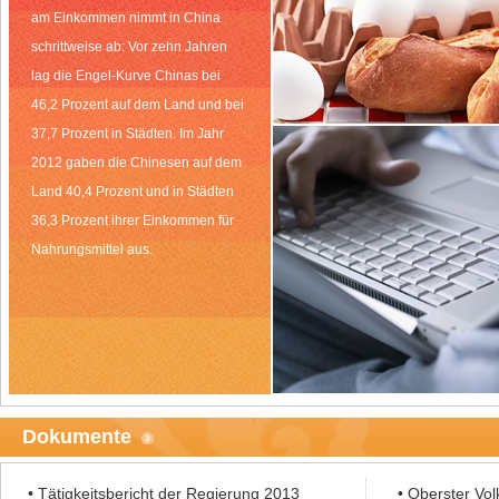
am Einkommen nimmt in China
schrittweise ab: Vor zehn Jahren
lag die Engel-Kurve Chinas bei
46,2 Prozent auf dem Land und bei
37,7 Prozent in Städten. Im Jahr
2012 gaben die Chinesen auf dem
Land 40,4 Prozent und in Städten
36,3 Prozent ihrer Einkommen für
Nahrungsmittel aus.
Dokumente
•
Tätigkeitsbericht der Regierung 2013
•
Oberster Vol